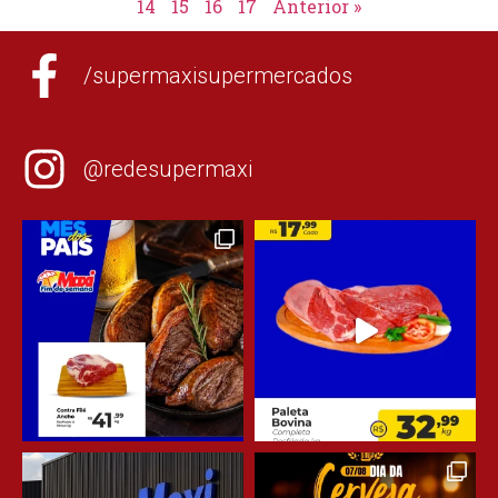
14
15
16
17
Anterior »
/supermaxisupermercados
@redesupermaxi