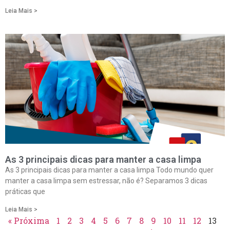
Leia Mais >
As 3 principais dicas para manter a casa limpa
As 3 principais dicas para manter a casa limpa Todo mundo quer
manter a casa limpa sem estressar, não é? Separamos 3 dicas
práticas que
Leia Mais >
« Próxima
1
2
3
4
5
6
7
8
9
10
11
12
13