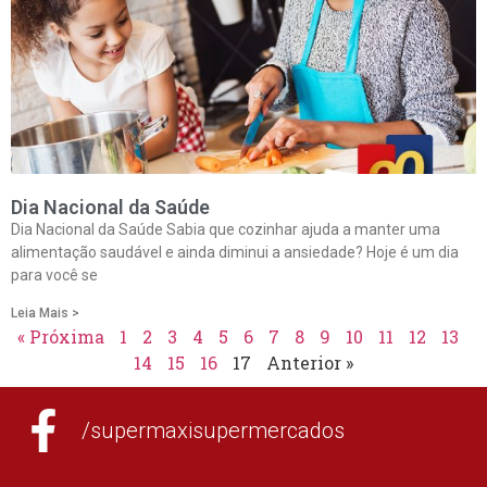
Dia Nacional da Saúde
Dia Nacional da Saúde Sabia que cozinhar ajuda a manter uma
alimentação saudável e ainda diminui a ansiedade? Hoje é um dia
para você se
Leia Mais >
« Próxima
1
2
3
4
5
6
7
8
9
10
11
12
13
14
15
16
17
Anterior »
/supermaxisupermercados