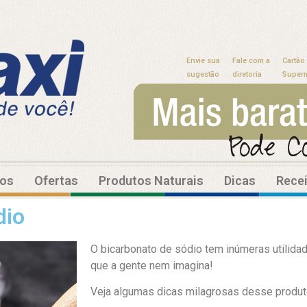
Envie sua
Fale com a
Cartão
sugestão
diretoria
Super
tos
Ofertas
Produtos Naturais
Dicas
Rece
dio
O bicarbonato de sódio tem inúmeras utilida
que a gente nem imagina!
Veja algumas dicas milagrosas desse produt