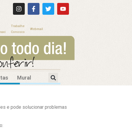
Trabalhe
Webmail
maxi
Conosco
itas
Mural
des e pode solucionar problemas
o: