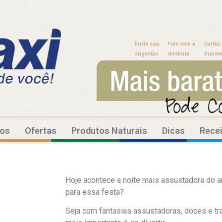
Envie sua
Fale com a
Cartão
sugestão
diretoria
Super
tos
Ofertas
Produtos Naturais
Dicas
Rece
Hoje acontece a noite mais assustadora do 
para essa festa?
Seja com fantasias assustadoras, doces e tra