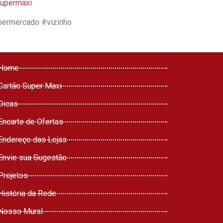
supermaxi
permercado #vizinho
Home
Cartão Super Maxi
Dicas
Encarte de Ofertas
Endereço das Lojas
Envie sua Sugestão
Projetos
História da Rede
Nosso Mural