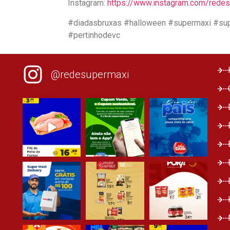
Instagram:
https://www.instagram.com/rede
#diadasbruxas #halloween #supermaxi #su
#pertinhodevc
@redesupermaxi