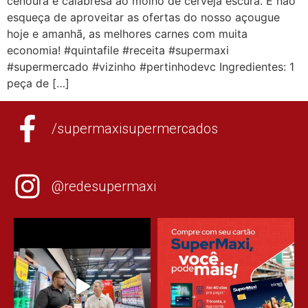
cenoura e calabresa ao molho de cerveja escura. E não
esqueça de aproveitar as ofertas do nosso açougue
hoje e amanhã, as melhores carnes com muita
economia! #quintafile #receita #supermaxi
#supermercado #vizinho #pertinhodevc Ingredientes: 1
peça de […]
/supermaxisupermercados
@redesupermaxi