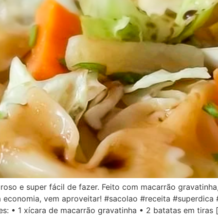
so e super fácil de fazer. Feito com macarrão gravatinha,
ta economia, vem aproveitar! #sacolao #receita #superdic
: • 1 xícara de macarrão gravatinha • 2 batatas em tiras 