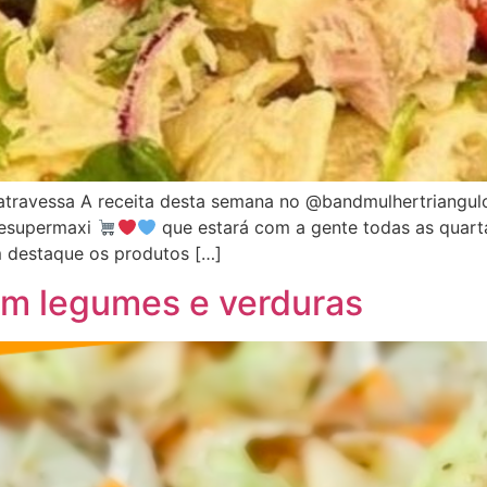
ravessa A receita desta semana no @bandmulhertriangulo 
esupermaxi
que estará com a gente todas as quarta
estaque os produtos […]
om legumes e verduras