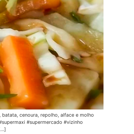
 batata, cenoura, repolho, alface e molho
a #supermaxi #supermercado #vizinho
[…]