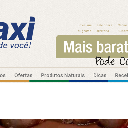
Envie sua
Fale com a
Cartão
sugestão
diretoria
Super
tos
Ofertas
Produtos Naturais
Dicas
Rece