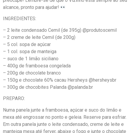
preocupe! Lembre-se de que o Vizinho está sempre ao seu
alcance, pronto para ajudar!
INGREDIENTES:
– 2 leite condensado Cemil (de 395g) @produtoscemil
– 2 creme de leite Cemil (de 200g)
– 5 col. sopa de açúcar
– 1 col. sopa de manteiga
– suco de 1 limão siciliano
– 400g de framboesa congelada
– 200g de chocolate branco
– 150g e chocolate 60% cacau Hersheys @hersheysbr
– 300g de chocobites Palanda @palanda.br
PREPARO:
Numa panela junte a framboesa, açúcar e suco do limão e
mexa até engrossar no ponto e geleia. Reserve para esfriar.
Em outra panela junte o leite condensado, creme de leite e
manteiga mexa até ferver, abaixe o fogo e junte o chocolate