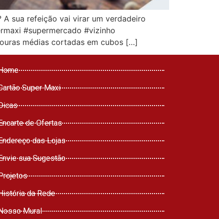
A sua refeição vai virar um verdadeiro
permaxi #supermercado #vizinho
nouras médias cortadas em cubos […]
Home
Cartão Super Maxi
Dicas
Encarte de Ofertas
Endereço das Lojas
Envie sua Sugestão
Projetos
História da Rede
Nosso Mural