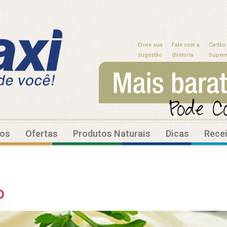
Envie sua
Fale com a
Cartão
sugestão
diretoria
Super
tos
Ofertas
Produtos Naturais
Dicas
Rece
o