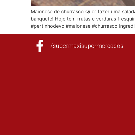
Maionese de churrasco Quer fazer uma salada
banquete! Hoje tem frutas e verduras fresq
#pertinhodevc #maionese #churrasco Ingredi
/supermaxisupermercados