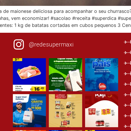
 de maionese deliciosa para acompanhar o seu churrasco? 
uinhas, vem economizar! #sacolao #receita #superdica #su
entes: 1 kg de batatas cortadas em cubos pequenos 3 Ce
@redesupermaxi