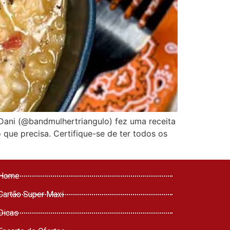
 Dani (@bandmulhertriangulo) fez uma receita
o que precisa. Certifique-se de ter todos os
Home
Cartão Super Maxi
Dicas