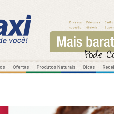
Envie sua
Fale com a
Cartão
sugestão
diretoria
Super
tos
Ofertas
Produtos Naturais
Dicas
Rece