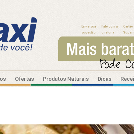
Envie sua
Fale com a
Cartão
sugestão
diretoria
Super
tos
Ofertas
Produtos Naturais
Dicas
Rece