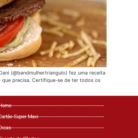
 Dani (@bandmulhertriangulo) fez uma receita
o que precisa. Certifique-se de ter todos os
Home
Cartão Super Maxi
Dicas