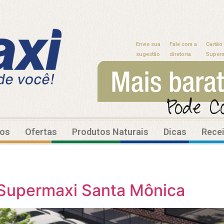
Envie sua
Fale com a
Cartão
sugestão
diretoria
Super
tos
Ofertas
Produtos Naturais
Dicas
Rece
 Supermaxi Santa Mônica