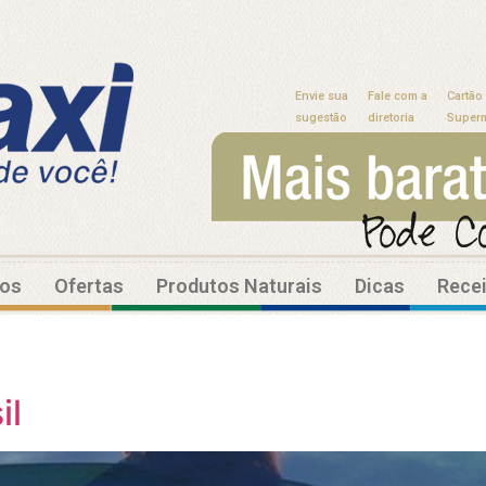
Envie sua
Fale com a
Cartão
sugestão
diretoria
Super
tos
Ofertas
Produtos Naturais
Dicas
Rece
il