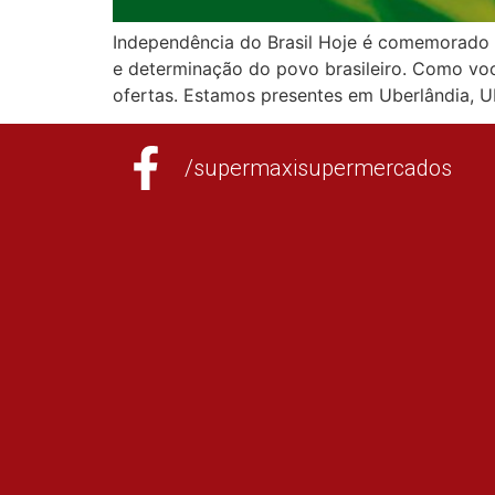
Independência do Brasil Hoje é comemorado a
e determinação do povo brasileiro. Como você
ofertas. Estamos presentes em Uberlândia, 
/supermaxisupermercados