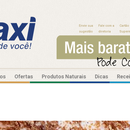
Envie sua
Fale com a
Cartão
sugestão
diretoria
Super
tos
Ofertas
Produtos Naturais
Dicas
Rece