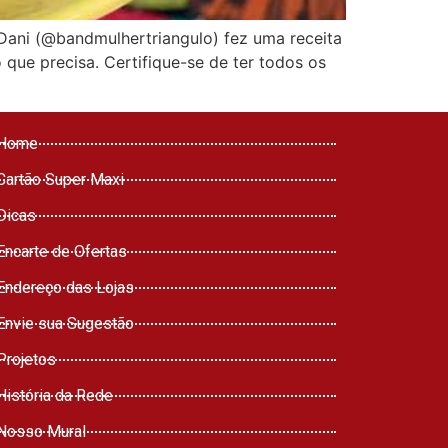
 Dani (@bandmulhertriangulo) fez uma receita
o que precisa. Certifique-se de ter todos os
Home
Cartão Super Maxi
Dicas
Encarte de Ofertas
Endereço das Lojas
Envie sua Sugestão
Projetos
História da Rede
Nosso Mural