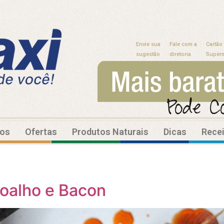
Envie sua
Fale com a
Cartão
sugestão
diretoria
Super
tos
Ofertas
Produtos Naturais
Dicas
Rece
Coalho e Bacon