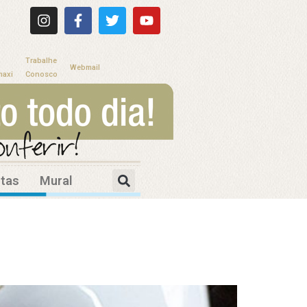
Trabalhe
Webmail
maxi
Conosco
itas
Mural