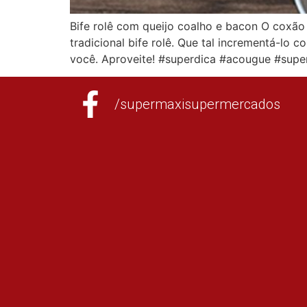
Bife rolê com queijo coalho e bacon O coxão 
tradicional bife rolê. Que tal incrementá-lo
você. Aproveite! #superdica #acougue #supe
/supermaxisupermercados