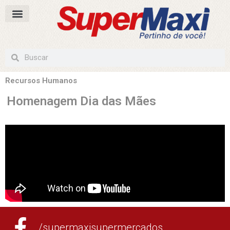
Recursos Humanos
Homenagem Dia das Mães
/supermaxisupermercados