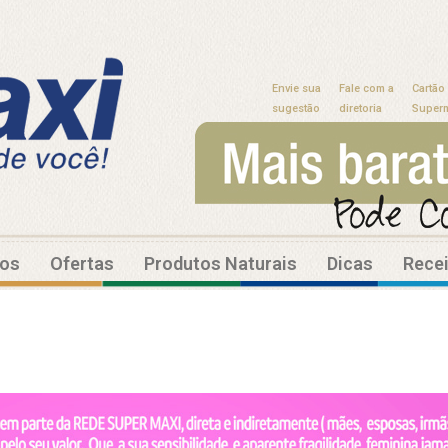
Envie sua
Fale com a
Cartão
sugestão
diretoria
Super
tos
Ofertas
Produtos Naturais
Dicas
Rece