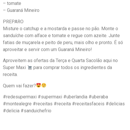
– tomate
– Guaraná Mineiro
PREPARO
Misture o catchup e a mostarda e passe no pão. Monte o
sanduíche com alface e tomate e regue com azeite. Junte
fatias de muçarela e peito de peru, mais olho e pronto. É só
aproveitar e servir com um Guaraná Mineiro!
Aproveitem as ofertas da Terça e Quarta Sacolão aqui no
Super Maxi
para comprar todos os ingredientes da
receita.
Quem vai fazer?
#redesupermaxi #supermaxi #uberlandia #uberaba
#montealegre #receitas #receita #receitasfaceis #delicias
#delicia #sanduichefrio