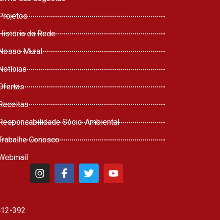
Projetos
História da Rede
Nosso Mural
Notícias
Ofertas
Receitas
Responsabilidade Sócio-Ambiental
Trabalhe Conosco
Webmail
412-392