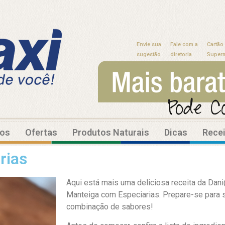
Envie sua
Fale com a
Cartão
sugestão
diretoria
Super
tos
Ofertas
Produtos Naturais
Dicas
Rece
rias
Aqui está mais uma deliciosa receita da Dan
Manteiga com Especiarias. Prepare-se para s
combinação de sabores!