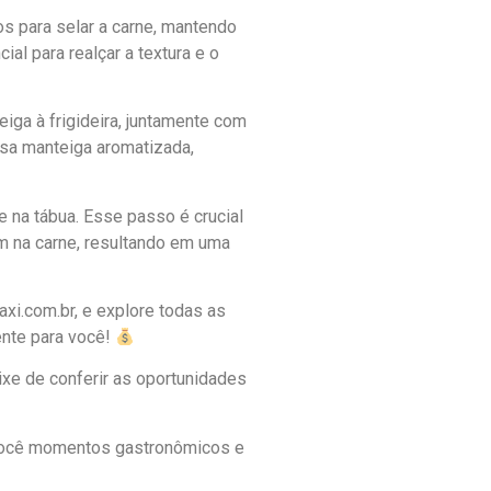
os para selar a carne, mantendo
ial para realçar a textura e o
ga à frigideira, juntamente com
ssa manteiga aromatizada,
e na tábua. Esse passo é crucial
m na carne, resultando em uma
i.com.br, e explore todas as
ente para você!
ixe de conferir as oportunidades
 você momentos gastronômicos e