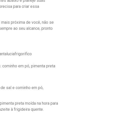
ntes abaixo e planeje suas
recisa para criar essa
i mais próxima de você, não se
sempre ao seu alcance, pronto
ntaluciafrigorifico
: cominho em pó, pimenta preta
de sal e cominho em pó,
 pimenta preta moída na hora para
zeite à frigideira quente.