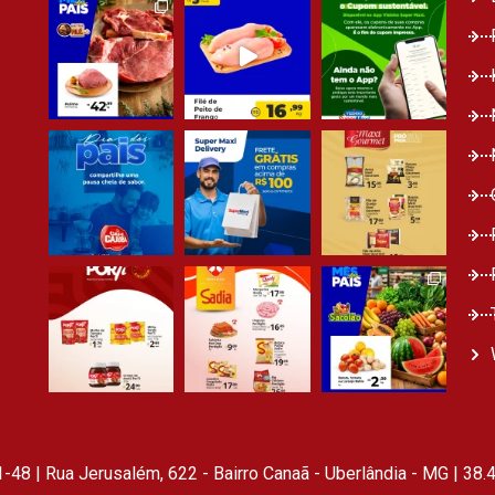
 | Rua Jerusalém, 622 - Bairro Canaã - Uberlândia - MG | 38.