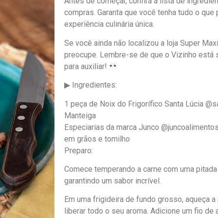
Antes de começar, confira a lista de ingredie
compras. Garanta que você tenha tudo o que p
experiência culinária única.
Se você ainda não localizou a loja Super Max
preocupe. Lembre-se de que o Vizinho está 
para auxiliar!
▶ Ingredientes:
1 peça de Noix do Frigorífico Santa Lúcia @sa
Manteiga
Especiarias da marca Junco @juncoalimentos
em grãos e tomilho
Preparo:
Comece temperando a carne com uma pitada 
garantindo um sabor incrível.
Em uma frigideira de fundo grosso, aqueça a
liberar todo o seu aroma. Adicione um fio de a