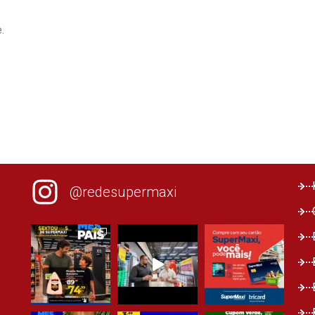
.
@redesupermaxi