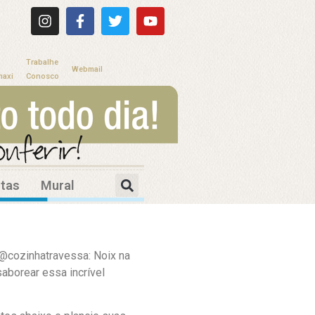
Trabalhe
Webmail
maxi
Conosco
itas
Mural
i@cozinhatravessa: Noix na
aborear essa incrível