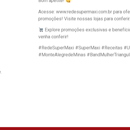
Bom apetite!
Acesse: www.redesupermaxi.com.br para ofe
promoções! Visite nossas lojas para conferir
Explore promoções exclusivas e benefíci
venha conferir!
#RedeSuperMaxi #SuperMaxi #Receitas #Ub
#MonteAlegredeMinas #BandMulherTriangu
.