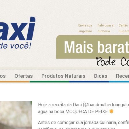
Envie sua
Fale com a
Cartão
sugestão
diretoria
Super
tos
Ofertas
Produtos Naturais
Dicas
Rece
Hoje a receita da Dani (@bandmulhertriangulo)
agua na boca MOQUECA DE PEIXE
Antes de começar sua jornada culinária, confi