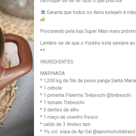
certifique-se de ter tudo o que precisa.
Garanta que todos os itens estejam à mão
Procurando pela loja Super Maxi mais próxi
Lembre-se de que o Vizinho está sempre ao s
INGREDIENTES:
MARINADA
* 1,200 kg de filé de peixe panga Santa Ma
* 1 cebola
* 1 pimenta Palermo Trebeschi @trebeschi
* 1 tomate Trebeschi
* 3 dentes de alho
* 1 maço de coentro fresco
* caldo de 3 limões taiti
* 1½ col. sopa de Aji-Sal @ajinomotodobrasil