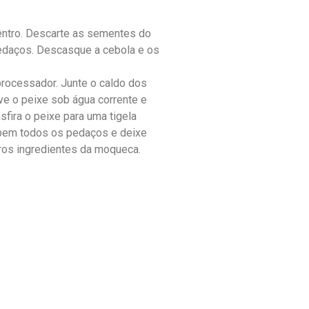
entro. Descarte as sementes do
edaços. Descasque a cebola e os
processador. Junte o caldo dos
ave o peixe sob água corrente e
fira o peixe para uma tigela
 bem todos os pedaços e deixe
tros ingredientes da moqueca.