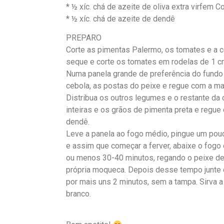
* ½ xíc. chá de azeite de oliva extra virfem C
* ½ xíc. chá de azeite de dendê
PREPARO
Corte as pimentas Palermo, os tomates e a c
seque e corte os tomates em rodelas de 1 cm.
Numa panela grande de preferência do fundo
cebola, as postas do peixe e regue com a mar
Distribua os outros legumes e o restante da
inteiras e os grãos de pimenta preta e regue
dendê.
Leve a panela ao fogo médio, pingue um pou
e assim que começar a ferver, abaixe o fogo
ou menos 30-40 minutos, regando o peixe d
própria moqueca. Depois desse tempo junte o
por mais uns 2 minutos, sem a tampa. Sirva 
branco.