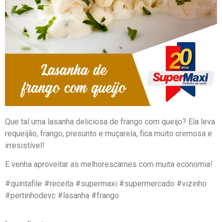
Que tal uma lasanha deliciosa de frango com queijo? Ela leva
requeijão, frango, presunto e muçarela, fica muito cremosa e
irresistível!
E venha aproveitar as melhorescarnes com muita economia!
#quintafile #receita #supermaxi #supermercado #vizinho
#pertinhodevc #lasanha #frango