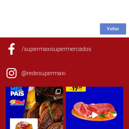
Voltar
/supermaxisupermercados
@redesupermaxi