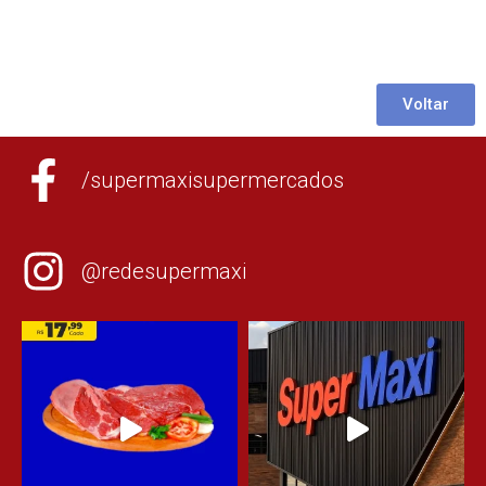
Voltar
/supermaxisupermercados
@redesupermaxi