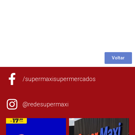
Voltar
/supermaxisupermercados
@redesupermaxi