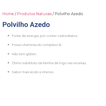
Home
/
Produtos Naturais
/ Polvilho Azedo
Polvilho Azedo
Fonte de energia, por conter carboidratos;
Possui vitaminas do complexo B;
Não tem glúten;
Ótimo substituto da farinha de trigo nas receitas;
Sabor mais ácido e intenso.