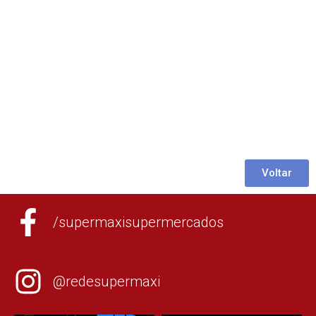
Voltar
/supermaxisupermercados
@redesupermaxi