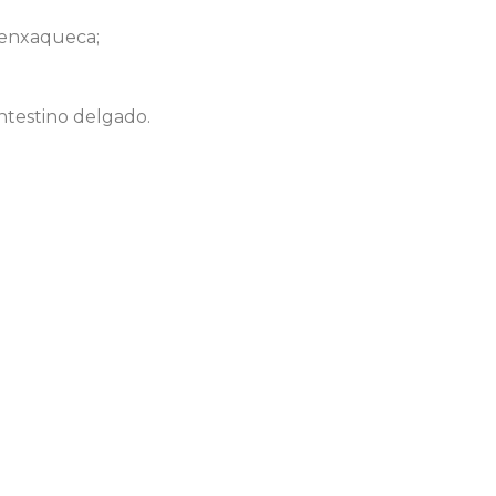
e enxaqueca;
intestino delgado.