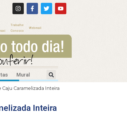
Trabalhe
Webmail
maxi
Conosco
itas
Mural
 Caju Caramelizada Inteira
elizada Inteira