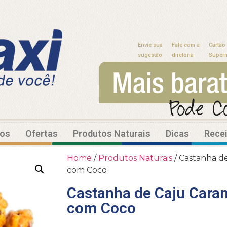
Envie sua
Fale com a
Cartão
sugestão
diretoria
Super
tos
Ofertas
Produtos Naturais
Dicas
Rece
Home
/
Produtos Naturais
/ Castanha de
com Coco
Castanha de Caju Caram
com Coco