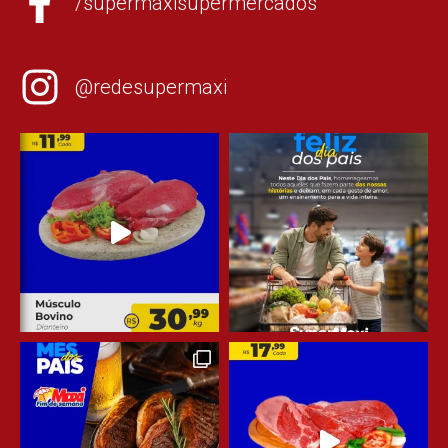
/supermaxisupermercados
@redesupermaxi