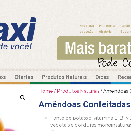
Envie sua
Fale com a
Cartão
sugestão
diretoria
Super
tos
Ofertas
Produtos Naturais
Dicas
Rece
Home
/
Produtos Naturais
/ Amêndoas C
Amêndoas Confeitadas 
Fonte de potássio, vitamina E, B1 vi
vegetais e gorduras monoinsatura