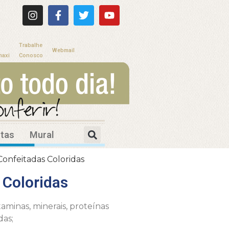
Trabalhe
Webmail
maxi
Conosco
itas
Mural
onfeitadas Coloridas
Coloridas
taminas, minerais, proteínas
das;