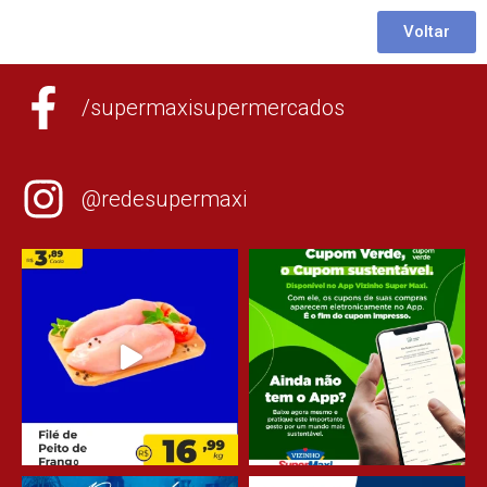
Voltar
/supermaxisupermercados
@redesupermaxi