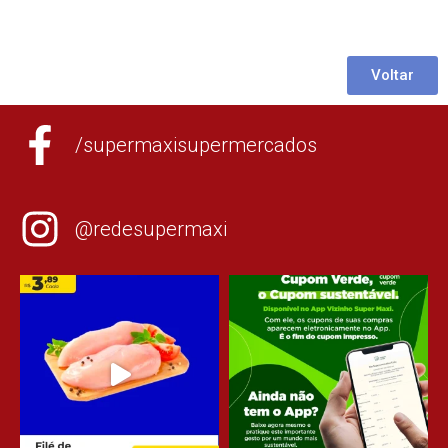
Voltar
/supermaxisupermercados
@redesupermaxi