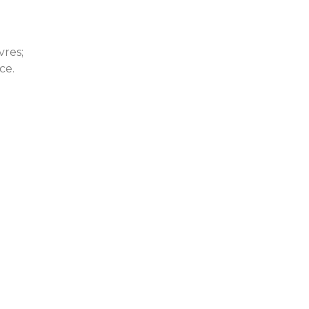
vres;
ce.