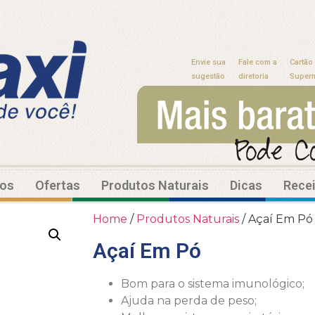
Envie sua
Fale com a
Cartão
sugestão
diretoria
Super
tos
Ofertas
Produtos Naturais
Dicas
Rece
Home
/
Produtos Naturais
/ Açaí Em Pó
Açaí Em Pó
Bom para o sistema imunológico;
Ajuda na perda de peso;