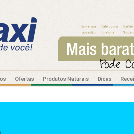
Envie sua
Fale com a
Cartão
sugestão
diretoria
Super
tos
Ofertas
Produtos Naturais
Dicas
Rece