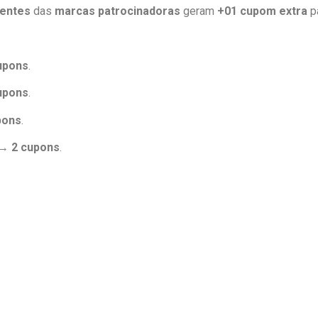
rentes
das
marcas patrocinadoras
geram
+01 cupom extra
pa
upons
.
upons
.
pons
.
r →
2 cupons
.