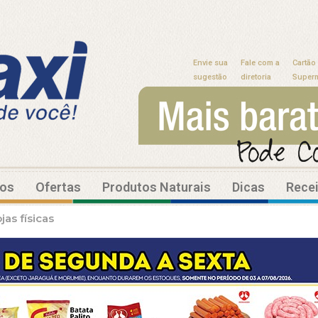
Envie sua
Fale com a
Cartão
sugestão
diretoria
Super
tos
Ofertas
Produtos Naturais
Dicas
Rece
as físicas