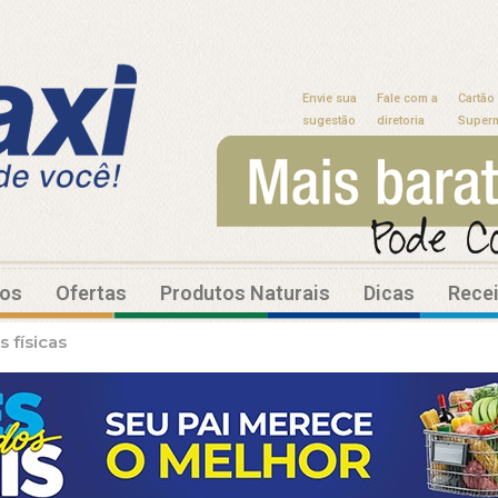
Envie sua
Fale com a
Cartão
sugestão
diretoria
Super
tos
Ofertas
Produtos Naturais
Dicas
Rece
 físicas