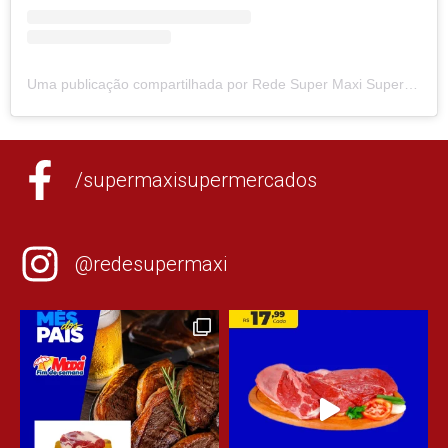
Uma publicação compartilhada por Rede Super Maxi Supermercados (@redesupermaxi)
/supermaxisupermercados
@redesupermaxi