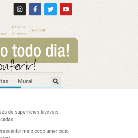
Trabalhe
Webmail
maxi
Conosco
itas
Mural
za de superfícies laváveis,
ncadas.
acrescentar meio copo americano