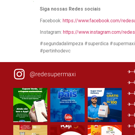
Siga nossas Redes sociais
Facebook:
https://www.facebook.com/redes
Instagram:
https://www.instagram.com/rede
#segundadalimpeza #superdica #supermaxi
#pertinhodevc
@redesupermaxi