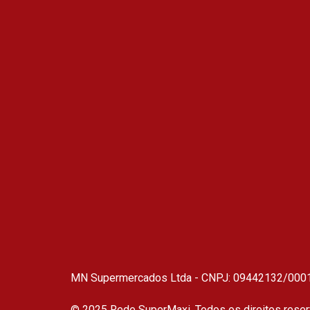
MN Supermercados Ltda - CNPJ: 09442132/0001-48
© 2025 Rede SuperMaxi. Todos os direitos reser