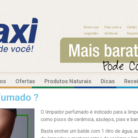
Envie sua
Fale com a
Cartão
sugestão
diretoria
Super
tos
Ofertas
Produtos Naturais
Dicas
Rece
rfumado ?
O limpador perfumado é indicado para a limpe
como pisos de cerâmica, azulejos, pias e ba
Basta encher um balde com 1 litro de água, 