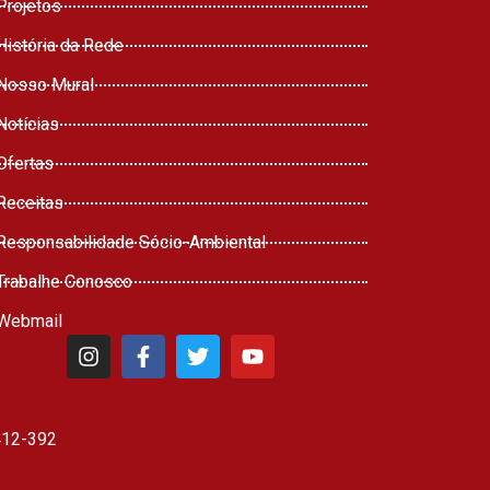
Projetos
História da Rede
Nosso Mural
Notícias
Ofertas
Receitas
Responsabilidade Sócio-Ambiental
Trabalhe Conosco
Webmail
412-392