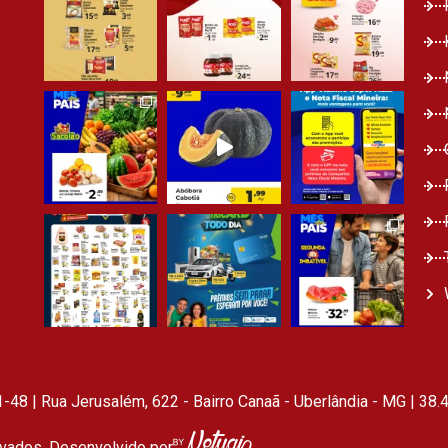
 | Rua Jerusalém, 622 - Bairro Canaã - Uberlândia - MG | 38.
vados. Desenvolvido por