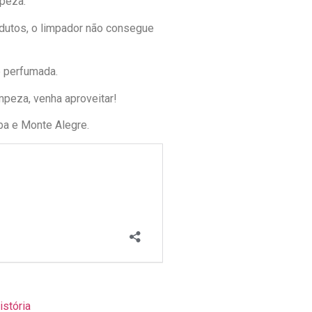
mpeza.
odutos, o limpador não consegue
e perfumada.
mpeza, venha aproveitar!
a e Monte Alegre.
istória