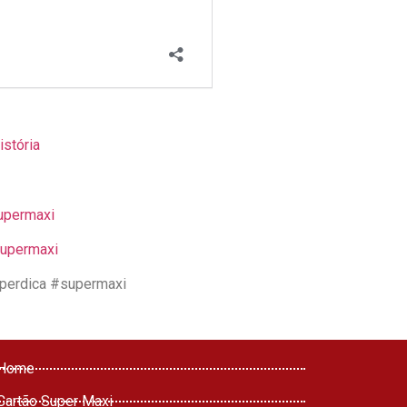
istória
upermaxi
supermaxi
perdica #supermaxi
Home
Cartão Super Maxi