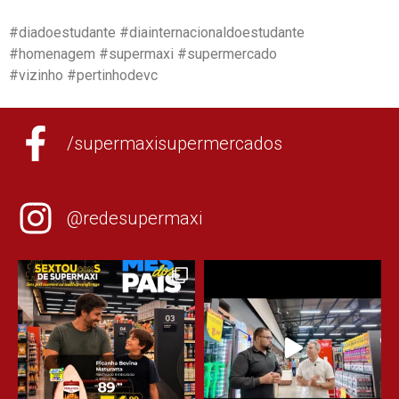
#diadoestudante #diainternacionaldoestudante
#homenagem #supermaxi #supermercado
#vizinho #pertinhodevc
/supermaxisupermercados
@redesupermaxi